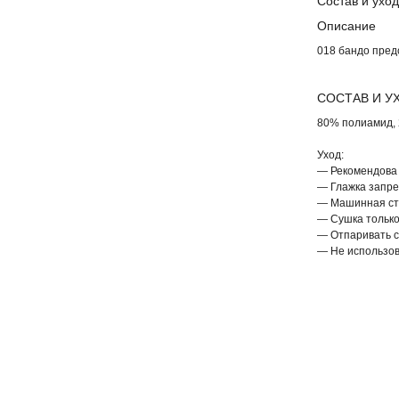
Состав и уход
Описание
018 бандо пред
СОСТАВ И У
80% полиамид,
Уход:
— Рекомендова 
— Глажка запр
— Машинная ст
— Сушка только
— Отпаривать с
— Не использо