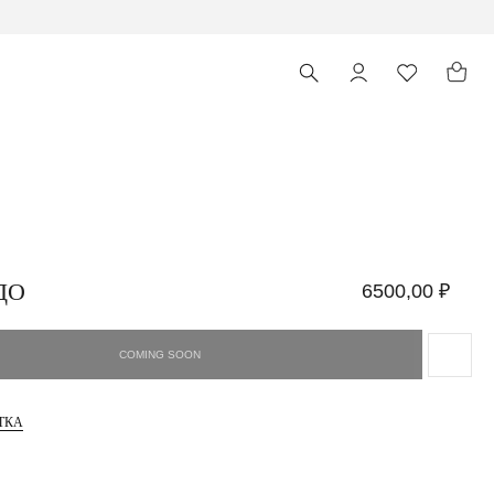
ДО
6500,00
₽
ТКА