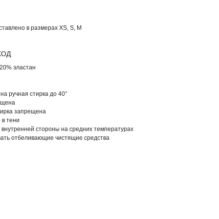
ставлено в размерах XS, S, M
ХОД
 20% эластан
на ручная стирка до 40°
ещена
ирка запрещена
 в тени
 внутренней стороны на средних температурах
вать отбеливающие чистящие средства