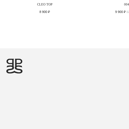
CLEO TOP
00
8 900
₽
9 900
₽
1
©2026 PRIDE
ДИЗАЙН И РАЗРАБОТКА — MAINFRAME