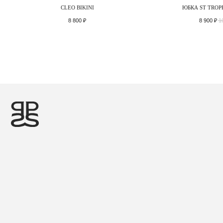
CLEO BIKINI
ЮБКА ST TROP
8 800
₽
8 900
₽
1
©2026 PRIDE
ДИЗАЙН И РАЗРАБОТКА — MAINFRAME