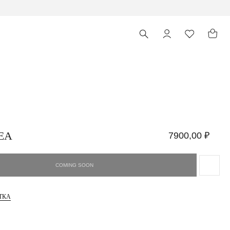
EA
7900,00
₽
ТКА