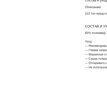
Состав и уход
Описание
010 топ предста
СОСТАВ И У
80% полиамид,
Уход:
— Рекомендова 
— Глажка запр
— Машинная ст
— Сушка только
— Отпаривать с
— Не использо