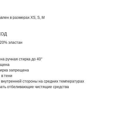
влен в размерах XS, S, M
ХОД
 20% эластан
на ручная стирка до 40°
ещена
ирка запрещена
 в тени
 внутренней стороны на средних температурах
вать отбеливающие чистящие средства