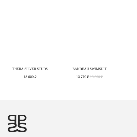
ГЛАВНАЯ
ИНФОРМАЦИЯ
КАТАЛОГ
КОНТАКТЫ
НОВИНКИ
ПЛЯЖ
SOCIALS
ОДЕЖДА
SALE
ПОДАРОЧНАЯ КАРТА
THERA SILVER STUDS
BANDEAU SWIMSUIT
18 600
₽
13 770
₽
15 300
₽
ПОЛЬЗОВАТЕЛЬСКОЕ СОГЛАШЕНИЕ
ПОЛИТИКА КОНФИДЕНЦИАЛЬНОСТИ
ПУБЛИЧНАЯ ОФЕРТА