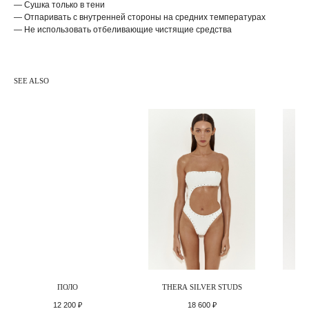
— Сушка только в тени
— Отпаривать с внутренней стороны на средних температурах
— Не использовать отбеливающие чистящие средства
SEE ALSO
ГЛАВНАЯ
ИНФОРМАЦИЯ
КАТАЛОГ
КОНТАКТЫ
НОВИНКИ
ПЛЯЖ
SOCIALS
ОДЕЖДА
SALE
ПОДАРОЧНАЯ КАРТА
ПОЛО
THERA SILVER STUDS
S
12 200
₽
18 600
₽