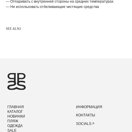
— Отпаривать с внутренней стороны на средних температурах
— Не использовать отбеливающие чистящие средства
SEE ALSO
ГЛАВНАЯ
ИНФОРМАЦИЯ
КАТАЛОГ
КОНТАКТЫ
НОВИНКИ
ПЛЯЖ
SOCIALS
ОДЕЖДА
SALE
ПОДАРОЧНАЯ КАРТА
ПОЛЬЗОВАТЕЛЬСКОЕ СОГЛАШЕНИЕ
ПОЛИТИКА КОНФИДЕНЦИАЛЬНОСТИ
ПУБЛИЧНАЯ ОФЕРТА
©2026 PRIDE