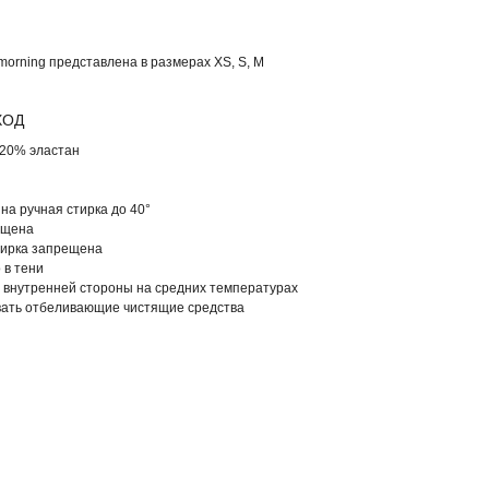
morning представлена в размерах XS, S, M
ХОД
 20% эластан
на ручная стирка до 40°
ещена
ирка запрещена
 в тени
 внутренней стороны на средних температурах
вать отбеливающие чистящие средства