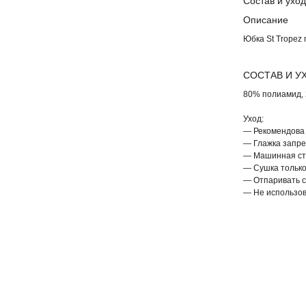
Состав и уход
Описание
Юбка St Tropez 
СОСТАВ И У
80% полиамид,
Уход:
— Рекомендова 
— Глажка запр
— Машинная ст
— Сушка только
— Отпаривать с
— Не использо