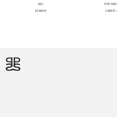
RIO
ТОП SMO
16 800
₽
1 800
₽
5
©2026 PRIDE
ДИЗАЙН И РАЗРАБОТКА — MAINFRAME